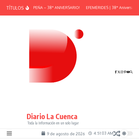
Saltar al contenido
TÍTULOS
¡GRAN PEÑA – 38° ANIVERSARIO!
EFEMÉRIDES | 38° Aniversario d
Diario La Cuenca
Toda la Información en un solo lugar
4:51:03 AM
9 de agosto de 2026