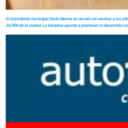
El intendente municipal Darío Menna se reunió con vecinos a los ef
36.900 de la ciudad. La iniciativa apunta a promover el desarrollo co