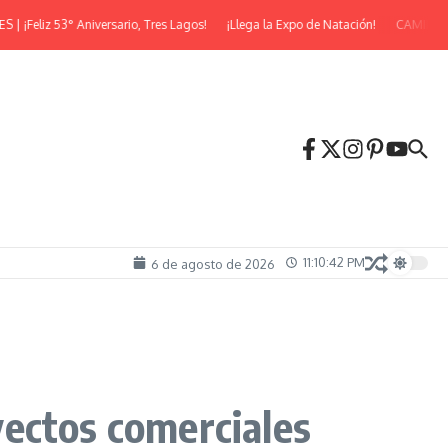
z 53° Aniversario, Tres Lagos!
¡Llega la Expo de Natación!
CAMINATA NOC
11:10:43 PM
6 de agosto de 2026
yectos comerciales