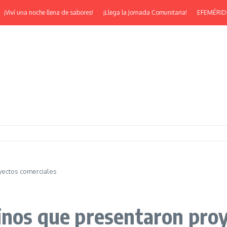
una noche llena de sabores!
¡Llega la Jornada Comunitaria!
EFEMÉRIDES | ¡Feli
yectos comerciales
inos que presentaron pro