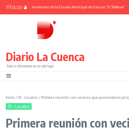
Saltar al contenido
TÍTULOS
IDES | 38° Aniversario de la Escuela Municipal de Danzas “El Shehuen”
¡Viví 
Diario La Cuenca
Toda la Información en un solo lugar
Inicio
/
01 - Locales
/
Primera reunión con vecinos que presentaron pro
01 - Locales
Primera reunión con vec