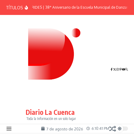
Saltar al contenido
TÍTULOS
EFEMÉRIDES | 38° Aniversario de la Escuela Municipal de Danzas “El
Diario La Cuenca
Toda la Información en un solo lugar
6:10:41 PM
7 de agosto de 2026