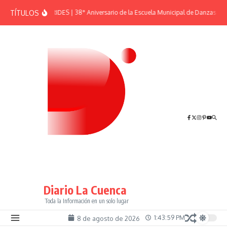
Saltar al contenido
TÍTULOS
EFEMÉRIDES | 38° Aniversario de la Escuela Municipal de Danzas “El
Diario La Cuenca
Toda la Información en un solo lugar
1:43:59 PM
8 de agosto de 2026