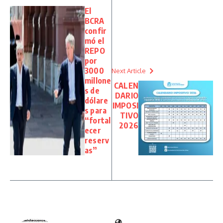
El
BCRA
confir
mó el
REPO
por
3000
Next Article
millone
CALEN
s de
DARIO
dólare
IMPOSI
s para
TIVO
“fortal
2026
ecer
reserv
as”