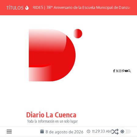
Saltar al contenido
TÍTULOS
EFEMÉRIDES | 38° Aniversario de la Escuela Municipal de Danzas “El
Diario La Cuenca
Toda la Información en un solo lugar
11:29:34 AM
8 de agosto de 2026