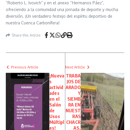
“Roberto L. Ivovich” y en el anexo “Hermanos Páez”,
ofreciendo a la comunidad una jornada de deporte y mucha
diversión. ¡Un verdadero festejo del espíritu deportivo de
nuestra Cuenca Carbonífera!
Share this Article
Previous Article
Next Article
¡Nueva
TRABA
s
JOS DE
activid
ARADO
ades
Y
en el
SIEMB
Salón
RA EN
de
NUEST
Usos
RAS
Múltipl
CHACR
es!
AS.