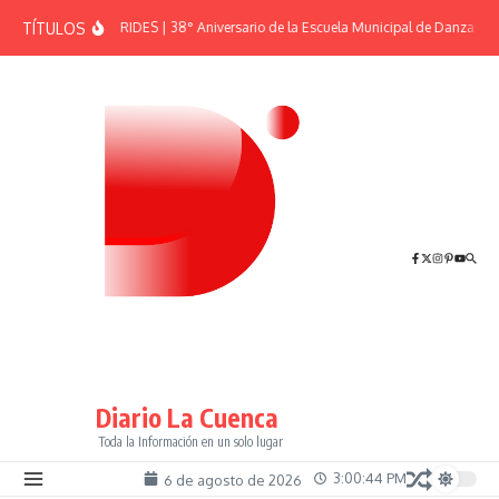
Saltar al contenido
TÍTULOS
EFEMÉRIDES | 38° Aniversario de la Escuela Municipal de Danzas “El
Diario La Cuenca
Toda la Información en un solo lugar
3:00:44 PM
6 de agosto de 2026