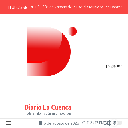
Saltar al contenido
TÍTULOS
EFEMÉRIDES | 38° Aniversario de la Escuela Municipal de Danzas “El
Diario La Cuenca
Toda la Información en un solo lugar
11:29:17 PM
6 de agosto de 2026