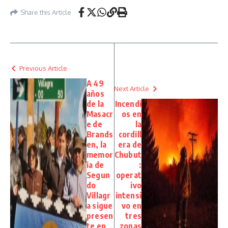
Share this Article
Previous Article
A 49
Next Article
años
de la
Incendi
Masacr
os en
e de
la
Brands
cordill
en, la
era de
memor
Chubut
ia de
:
Segun
operat
do
ivo
Villagr
intensi
a sigue
vo en
presen
tres
te en
zonas