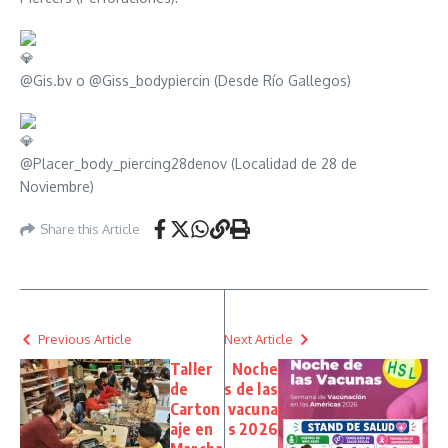
@Gis.bv o @Giss_bodypiercin (Desde Río Gallegos)
@Placer_body_piercing28denov (Localidad de 28 de
Noviembre)
Share this Article
Previous Article
Next Article
Taller
Noche
de
s de las
Carton
vacuna
aje en
s 2026