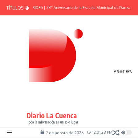
Saltar al contenido
TÍTULOS
EFEMÉRIDES | 38° Aniversario de la Escuela Municipal de Danzas “El
Diario La Cuenca
Toda la Información en un solo lugar
12:01:28 PM
7 de agosto de 2026