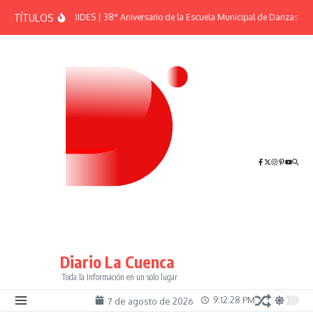
Saltar al contenido
TÍTULOS
EFEMÉRIDES | 38° Aniversario de la Escuela Municipal de Danzas “El
Diario La Cuenca
Toda la Información en un solo lugar
9:12:29 PM
7 de agosto de 2026