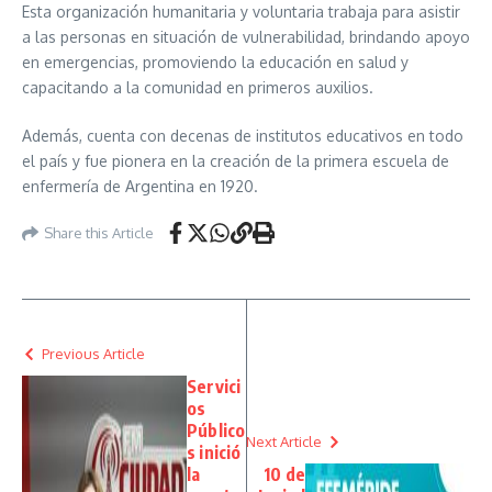
Esta organización humanitaria y voluntaria trabaja para asistir
a las personas en situación de vulnerabilidad, brindando apoyo
en emergencias, promoviendo la educación en salud y
capacitando a la comunidad en primeros auxilios.
Además, cuenta con decenas de institutos educativos en todo
el país y fue pionera en la creación de la primera escuela de
enfermería de Argentina en 1920.
Share this Article
Previous Article
Servici
os
Público
Next Article
s inició
la
10 de