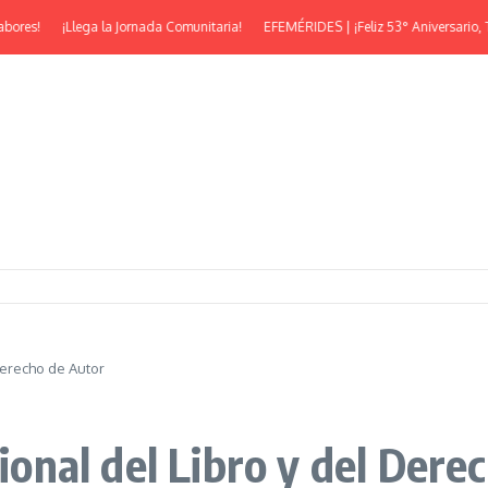
es!
¡Llega la Jornada Comunitaria!
EFEMÉRIDES | ¡Feliz 53° Aniversario, Tres
 Derecho de Autor
cional del Libro y del Der