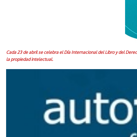
Cada 23 de abril se celebra el Día Internacional del Libro y del Dere
la propiedad intelectual.