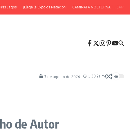
 Lagos!
¡Llega la Expo de Natación!
CAMINATA NOCTURNA
CAMINATA 
5:38:22 PM
7 de agosto de 2026
echo de Autor