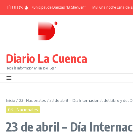
Saltar al contenido
TÍTULOS
de la Escuela Municipal de Danzas “El Shehuen”
¡Viví una noche llena de sabor
Diario La Cuenca
Toda la Información en un solo lugar
Inicio
/
03 - Nacionales
/
23 de abril – Día Internacional del Libro y del
03 - Nacionales
23 de abril – Día Interna