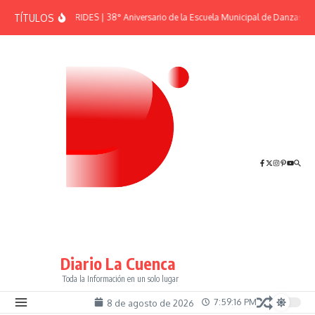
Saltar al contenido
TÍTULOS
EFEMÉRIDES | 38° Aniversario de la Escuela Municipal de Danzas “El
Diario La Cuenca
Toda la Información en un solo lugar
7:59:17 PM
8 de agosto de 2026