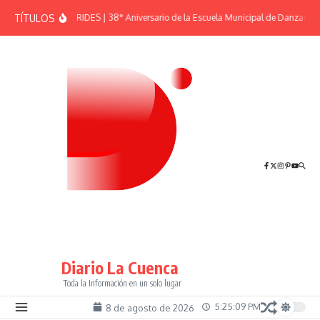
Saltar al contenido
TÍTULOS
EFEMÉRIDES | 38° Aniversario de la Escuela Municipal de Danzas “El
Diario La Cuenca
Toda la Información en un solo lugar
5:25:09 PM
8 de agosto de 2026