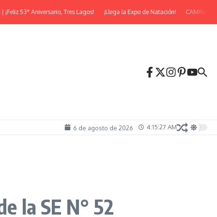
liz 53° Aniversario, Tres Lagos!
¡Llega la Expo de Natación!
CAMINATA N
4:15:27 AM
6 de agosto de 2026
de la SE N° 52