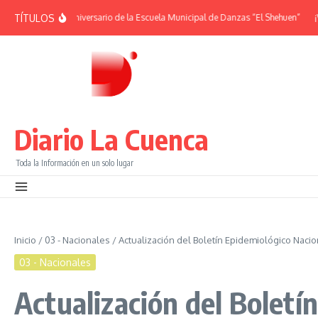
Saltar al contenido
TÍTULOS
ÉRIDES | 38° Aniversario de la Escuela Municipal de Danzas “El Shehuen”
¡Viv
Diario La Cuenca
Toda la Información en un solo lugar
Inicio
/
03 - Nacionales
/
Actualización del Boletín Epidemiológico Nacio
03 - Nacionales
Actualización del Boletí