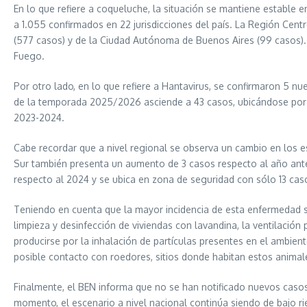
En lo que refiere a coqueluche, la situación se mantiene estable
a 1.055 confirmados en 22 jurisdicciones del país. La Región Cen
(577 casos) y de la Ciudad Autónoma de Buenos Aires (99 casos). E
Fuego.
Por otro lado, en lo que refiere a Hantavirus, se confirmaron 5 n
de la temporada 2025/2026 asciende a 43 casos, ubicándose por 
2023-2024.
Cabe recordar que a nivel regional se observa un cambio en los e
Sur también presenta un aumento de 3 casos respecto al año ante
respecto al 2024 y se ubica en zona de seguridad con sólo 13 caso
Teniendo en cuenta que la mayor incidencia de esta enfermedad se
limpieza y desinfección de viviendas con lavandina, la ventilaci
producirse por la inhalación de partículas presentes en el ambient
posible contacto con roedores, sitios donde habitan estos anima
Finalmente, el BEN informa que no se han notificado nuevos caso
momento, el escenario a nivel nacional continúa siendo de bajo ri