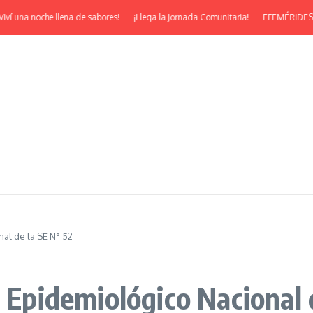
í una noche llena de sabores!
¡Llega la Jornada Comunitaria!
EFEMÉRIDES | ¡Fe
nal de la SE N° 52
n Epidemiológico Nacional 