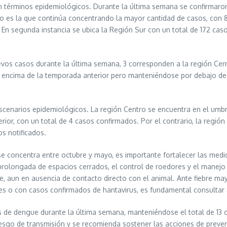
 en términos epidemiológicos. Durante la última semana se confirmar
tro es la que continúa concentrando la mayor cantidad de casos, con 
n segunda instancia se ubica la Región Sur con un total de 172 casos
uevos casos durante la última semana, 3 corresponden a la región Cent
encima de la temporada anterior pero manteniéndose por debajo de 
scenarios epidemiológicos. La región Centro se encuentra en el umbr
rior, con un total de 4 casos confirmados. Por el contrario, la reg
s notificados.
 concentra entre octubre y mayo, es importante fortalecer las medid
ón prolongada de espacios cerrados, el control de roedores y el mane
e, aun en ausencia de contacto directo con el animal. Ante fiebre may
les o con casos confirmados de hantavirus, es fundamental consultar
s de dengue durante la última semana, manteniéndose el total de 13
esgo de transmisión y se recomienda sostener las acciones de prevenci