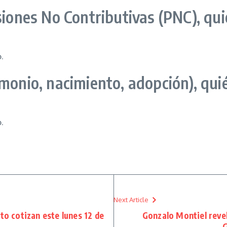
iones No Contributivas (PNC), qu
o
.
monio, nacimiento, adopción), qui
o
.
Next Article
nto cotizan este lunes 12 de
Gonzalo Montiel revel
G