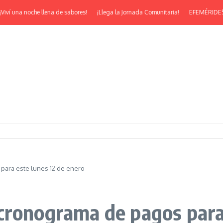
 una noche llena de sabores!
¡Llega la Jornada Comunitaria!
EFEMÉRIDES | ¡Fel
para este lunes 12 de enero
cronograma de pagos para 