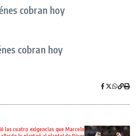
iénes cobran hoy
énes cobran hoy
ó las cuatro exigencias que Marcelo
allardo le planteó al plantel de River