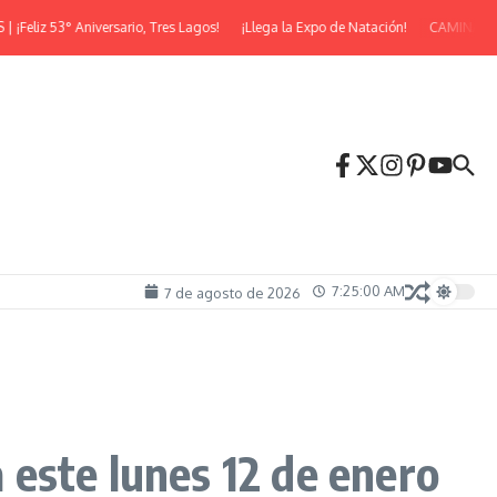
iz 53° Aniversario, Tres Lagos!
¡Llega la Expo de Natación!
CAMINATA NO
7:25:01 AM
7 de agosto de 2026
este lunes 12 de enero