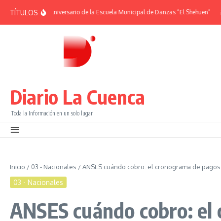
Saltar al contenido
TÍTULOS
RIDES | 38° Aniversario de la Escuela Municipal de Danzas “El Shehuen”
¡Viví
Diario La Cuenca
Toda la Información en un solo lugar
Inicio
/
03 - Nacionales
/
ANSES cuándo cobro: el cronograma de pagos 
03 - Nacionales
ANSES cuándo cobro: el 