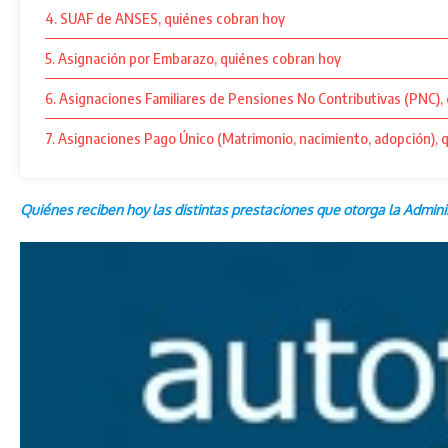
4. SUAF de ANSES, quiénes cobran hoy
5. Asignación por Embarazo, quiénes cobran hoy
6. Asignaciones Familiares de Pensiones No Contributivas (PNC),
7. Asignaciones Pago Único (Matrimonio, nacimiento, adopción), 
Quiénes reciben hoy las distintas prestaciones que otorga la Admini