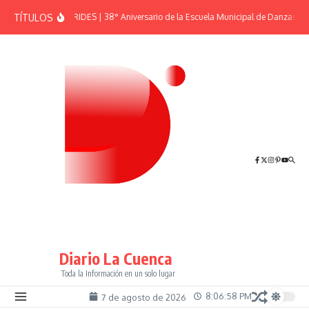
Saltar al contenido
TÍTULOS
EFEMÉRIDES | 38° Aniversario de la Escuela Municipal de Danzas “El
Diario La Cuenca
Toda la Información en un solo lugar
8:06:58 PM
7 de agosto de 2026