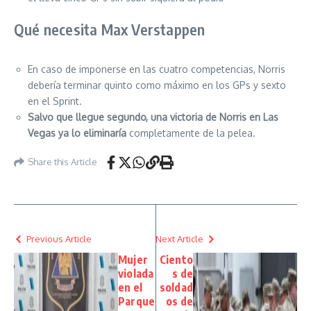
Qué necesita Max Verstappen
En caso de imponerse en las cuatro competencias, Norris
debería terminar quinto como máximo en los GPs y sexto
en el Sprint.
Salvo que llegue segundo, una victoria de Norris en Las
Vegas ya lo eliminaría
completamente de la pelea.
Share this Article
Previous Article
Next Article
Mujer
Ciento
violada
s de
en el
soldad
Parque
os de