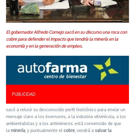
El gobernador Alfredo Cornejo sacó en su discurso una roca con
cobre para defender el impacto que tendría la minería en la
economía y en la generación de empleo.
PUBLICIDAD
sacó a relucir su desconocido perfil histriónico para enviar un
mensaje claro a los inversores, a la industria vitivinícola, a los
ambientalistas y a los antimineros: está convencido de que
la
minería
, y puntualmente el
cobre
, vendrá a
salvar la