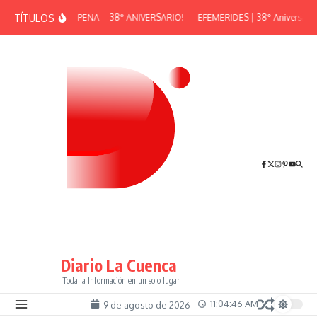
Saltar al contenido
TÍTULOS
¡GRAN PEÑA – 38° ANIVERSARIO!
EFEMÉRIDES | 38° Aniversario 
Diario La Cuenca
Toda la Información en un solo lugar
11:04:47 AM
9 de agosto de 2026