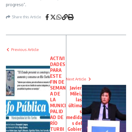
progreso”.
Share this Article
Previous Article
ACTIVI
DADES
PARA
ESTE
Next Article
FIN DE
SEMAN
Javier
A DE
Milei,
LA
las
MUNICI
última
PALID
s
AD DE
medida
RÍO
s del
TURBI
Gobier