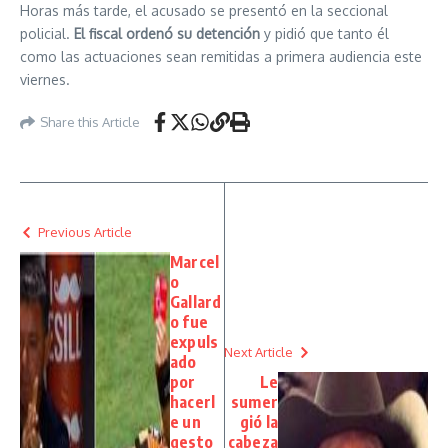
Horas más tarde, el acusado se presentó en la seccional
policial.
El fiscal ordenó su detención
y pidió que tanto él
como las actuaciones sean remitidas a primera audiencia este
viernes.
Share this Article
Previous Article
Marcel
o
Gallard
o fue
expuls
Next Article
ado
por
Le
hacerl
sumer
e un
gió la
gesto
cabeza