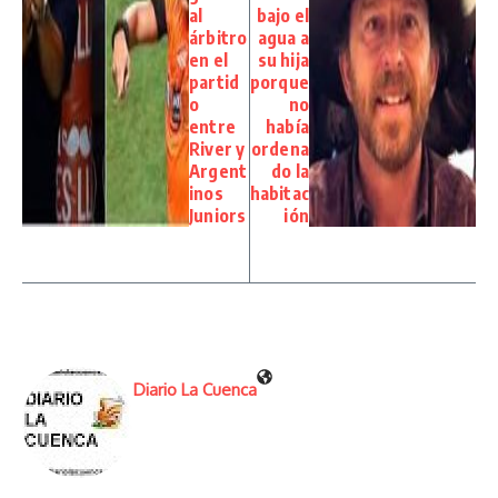
al
bajo el
árbitro
agua a
en el
su hija
partid
porque
o
no
entre
había
River y
ordena
Argent
do la
inos
habitac
Juniors
ión
Diario La Cuenca