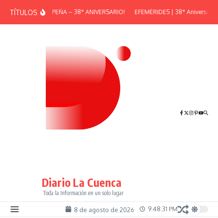
Saltar al contenido
TÍTULOS
¡GRAN PEÑA – 38° ANIVERSARIO!
EFEMÉRIDES | 38° Aniversario d
Diario La Cuenca
Toda la Información en un solo lugar
9:48:31 PM
8 de agosto de 2026