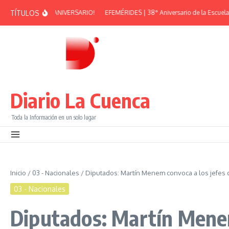
Saltar al contenido
TÍTULOS
N PEÑA – 38° ANIVERSARIO!
EFEMÉRIDES | 38° Aniversario de la Escuela Mun
Diario La Cuenca
Toda la Información en un solo lugar
Inicio
/
03 - Nacionales
/
Diputados: Martín Menem convoca a los jefes 
03 - Nacionales
Diputados: Martín Menem