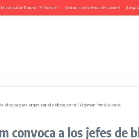
icipal de Danzas “El Shehuen”
¡Viví una noche llena de sabores!
¡Llega la Jo
de bloque para organizar el debate por el Régimen Penal Juvenil
 convoca a los jefes de b