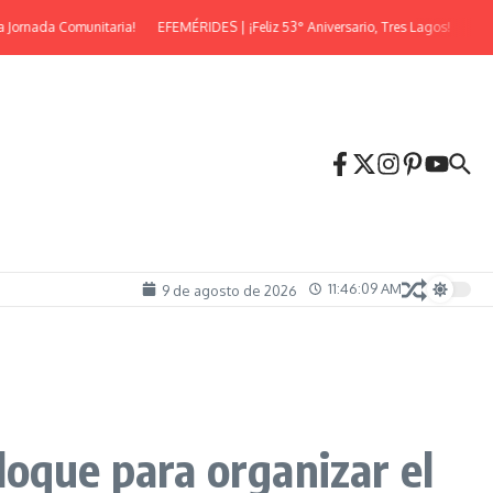
rnada Comunitaria!
EFEMÉRIDES | ¡Feliz 53° Aniversario, Tres Lagos!
¡Llega l
11:46:10 AM
9 de agosto de 2026
loque para organizar el