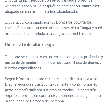
En Buta Ranquil,
Neuquén
, un
perro llamado Poroto
fue
rescatado sano y salvo después de permanecer
cuatro días
atrapado
en una mina de carbón abandonada.
El operativo, coordinado por los
Bomberos Voluntarios
,
comenzó el martes al mediodía en el sector
La Tungar
y duró
más de tres horas debido a la peligrosidad del terreno.
Un rescate de alto riesgo
El rescate se desarrolló en un terreno con
grietas profundas y
riesgo de derrumbe
, lo que hizo necesario el uso de
drones y
cuerdas especializadas
.
Según informaron desde el cuartel, al recibir la alerta a las
13.20, el equipo se trasladó rápidamente y confirmó que
el
perro no podía salir por sus propios medios
. La operación
requirió coordinación constante y experiencia para garantizar
la seguridad de Poroto y del personal.