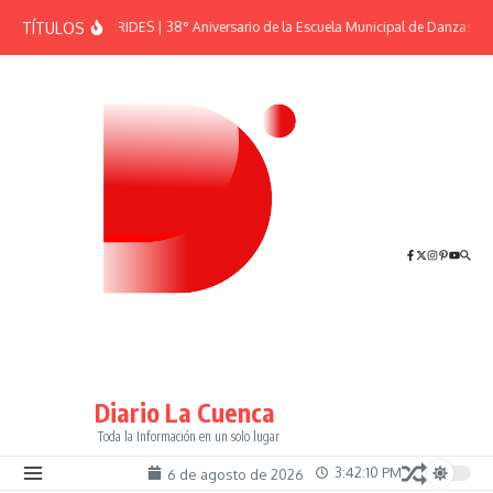
Saltar al contenido
TÍTULOS
EFEMÉRIDES | 38° Aniversario de la Escuela Municipal de Danzas “El
Diario La Cuenca
Toda la Información en un solo lugar
3:42:11 PM
6 de agosto de 2026