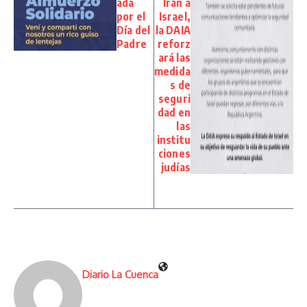
ada
Irán a
por el
Israel,
Día del
la DAIA
Padre
reforz
ará las
medida
s de
seguri
dad en
las
institu
ciones
judías
Diario La Cuenca