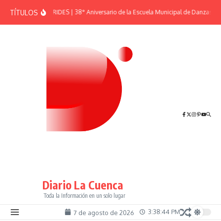
Saltar al contenido
TÍTULOS
EFEMÉRIDES | 38° Aniversario de la Escuela Municipal de Danzas “El
Diario La Cuenca
Toda la Información en un solo lugar
3:38:44 PM
7 de agosto de 2026