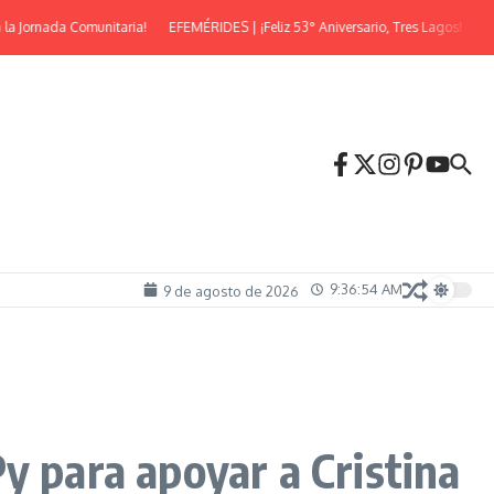
ornada Comunitaria!
EFEMÉRIDES | ¡Feliz 53° Aniversario, Tres Lagos!
¡Llega 
9:36:55 AM
9 de agosto de 2026
y para apoyar a Cristina