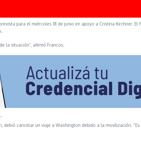
n prevista para el miércoles 18 de junio en apoyo a Cristina Kirchner. 
o.
la situación”, afirmó Francos.
”
rich, debió cancelar un viaje a Washington debido a la movilización. “