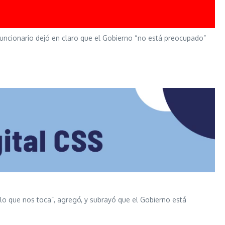
El funcionario dejó en claro que el Gobierno “no está preocupado”
Es lo que nos toca”, agregó, y subrayó que el Gobierno está