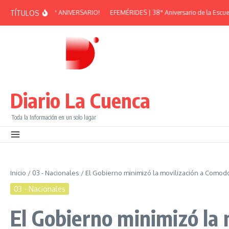
Saltar al contenido
TÍTULOS
N PEÑA – 38° ANIVERSARIO!
EFEMÉRIDES | 38° Aniversario de la Escuela Mu
Diario La Cuenca
Toda la Información en un solo lugar
Inicio
/
03 - Nacionales
/
El Gobierno minimizó la movilización a Comodo
03 - Nacionales
El Gobierno minimizó la 