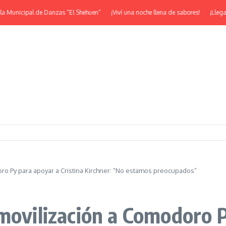
nicipal de Danzas “El Shehuen”
¡Viví una noche llena de sabores!
¡Llega la J
ro Py para apoyar a Cristina Kirchner: “No estamos preocupados”
movilización a Comodoro P