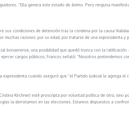
eguidores. “Ella genera este estado de ánimo. Pero ninguna manifestac
bre sus condiciones de detención tras la condena por la causa Vialidad,
e por muchas razones: por su edad, por tratarse de una expresidenta y
cial bonaerense, una posibilidad que quedó trunca con la ratificació
ra ejercer cargos públicos, Francos señaló: “Nosotros pretendemos co
 expresidenta cuando aseguró que “el Partido Judicial le agrega el c
stina Kirchner) esté proscripta por voluntad política de otro, sino 
ologías la derrotamos en las elecciones. Estamos dispuestos a confro