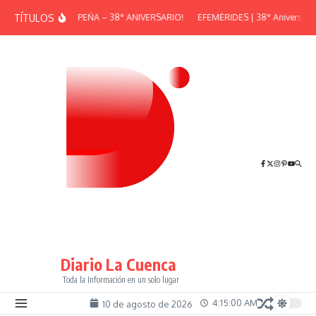
Saltar al contenido
TÍTULOS
¡GRAN PEÑA – 38° ANIVERSARIO!
EFEMÉRIDES | 38° Aniversario 
Diario La Cuenca
Toda la Información en un solo lugar
4:15:01 AM
10 de agosto de 2026