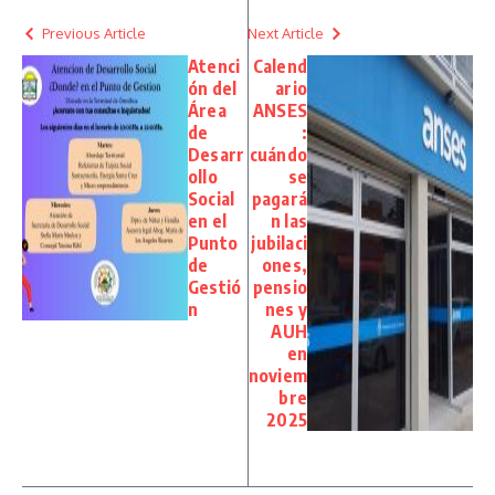
Previous Article
Next Article
Atenci
Calend
ón del
ario
Área
ANSES
de
:
Desarr
cuándo
ollo
se
Social
pagará
en el
n las
Punto
jubilaci
de
ones,
Gestió
pensio
n
nes y
AUH
en
noviem
bre
2025