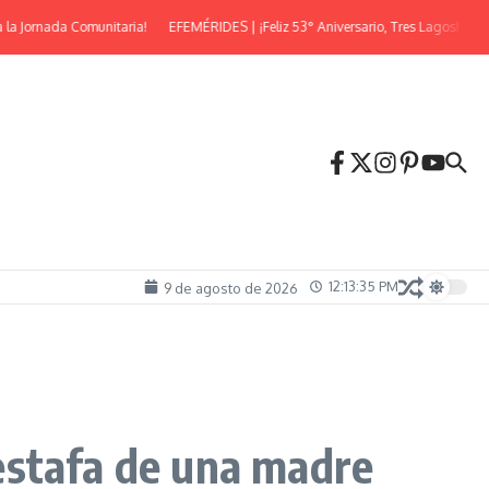
Jornada Comunitaria!
EFEMÉRIDES | ¡Feliz 53° Aniversario, Tres Lagos!
¡Llega
12:13:36 PM
9 de agosto de 2026
estafa de una madre