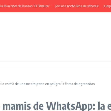
unicipal de Danzas “El Shehuen”
¡Viví una noche llena de sabores!
¡Llega la 
la estafa de una madre pone en peligro la fiesta de egresados
e mamis de WhatsApp: la 