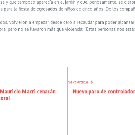
 y que tampoco aparecía en el jardín y que, penosamente, se dieron 
a para la fiesta de
egresados
de niños de cinco años. De los compañe
ados, volvieron a empezar desde cero a recaudar para poder alcanzar 
dora, pero no se llevaron más que violencia: “Estas personas nos est
Next Article
y Mauricio Macri cenarán
Nuevo paro de controlador
toral