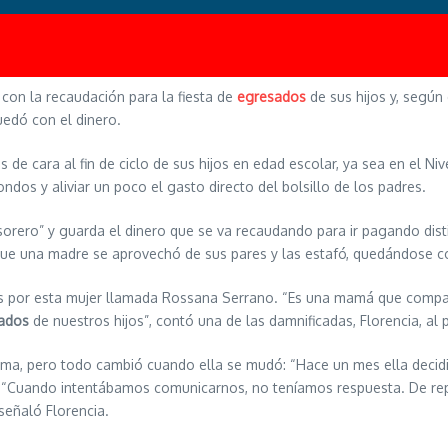
con la recaudación para la fiesta de
egresados
de sus hijos y, según
uedó con el dinero.
 cara al fin de ciclo de sus hijos en edad escolar, ya sea en el Nivel
ondos y aliviar un poco el gasto directo del bolsillo de los padres.
rero” y guarda el dinero que se va recaudando para ir pagando distin
que una madre se aprovechó de sus pares y las estafó, quedándose con
s por esta mujer llamada Rossana Serrano. “Es una mamá que compart
sados
de nuestros hijos”, contó una de las damnificadas, Florencia, a
ma, pero todo cambió cuando ella se mudó: “Hace un mes ella decidió
ió“. “Cuando intentábamos comunicarnos, no teníamos respuesta. De
señaló Florencia.