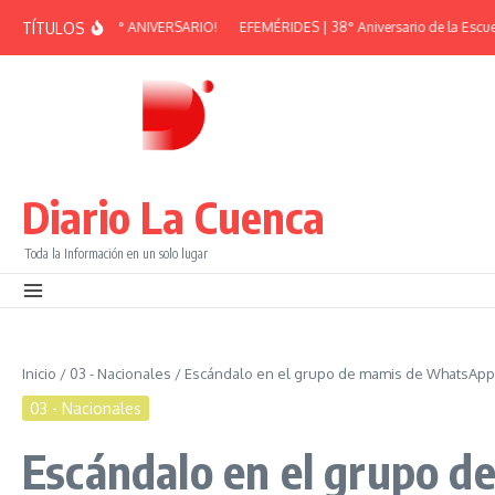
Saltar al contenido
TÍTULOS
RAN PEÑA – 38° ANIVERSARIO!
EFEMÉRIDES | 38° Aniversario de la Escuela M
Diario La Cuenca
Toda la Información en un solo lugar
Inicio
/
03 - Nacionales
/
Escándalo en el grupo de mamis de WhatsApp: 
03 - Nacionales
Escándalo en el grupo d