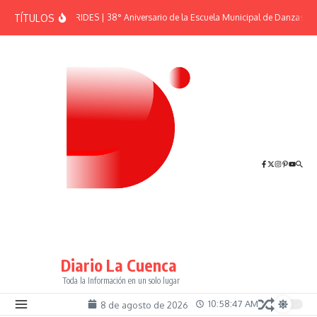
Saltar al contenido
TÍTULOS
EFEMÉRIDES | 38° Aniversario de la Escuela Municipal de Danzas “El
Diario La Cuenca
Toda la Información en un solo lugar
10:58:47 AM
8 de agosto de 2026