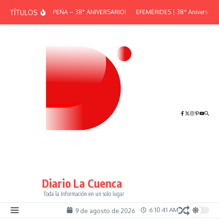
Saltar al contenido
TÍTULOS
¡GRAN PEÑA – 38° ANIVERSARIO!
EFEMÉRIDES | 38° Aniversario d
Diario La Cuenca
Toda la Información en un solo lugar
6:10:41 AM
9 de agosto de 2026