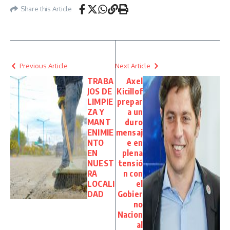
Share this Article
Previous Article
Next Article
TRABA
Axel
JOS DE
Kicillof
LIMPIE
prepar
ZA Y
a un
MANT
duro
ENIMIE
mensaj
NTO
e en
EN
plena
NUEST
tensió
RA
n con
LOCALI
el
DAD
Gobier
no
Nacion
al