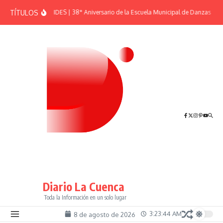
Saltar al contenido
TÍTULOS
EFEMÉRIDES | 38° Aniversario de la Escuela Municipal de Danzas “El 
Diario La Cuenca
Toda la Información en un solo lugar
3:23:44 AM
8 de agosto de 2026