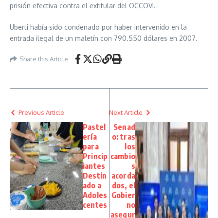
prisión efectiva contra el extitular del OCCOVI.
Uberti había sido condenado por haber intervenido en la
entrada ilegal de un maletín con 790.550 dólares en 2007.
Share this Article
Previous Article
Next Article
Pastel
Senad
ería
o: tras
para
los
Princip
cambio
iantes
s
Destin
acorda
ado a
dos, el
Adoles
Gobier
centes
no
asegur