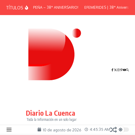
Saltar al contenido
TÍTULOS
¡GRAN PEÑA – 38° ANIVERSARIO!
EFEMÉRIDES | 38° Aniversario 
Diario La Cuenca
Toda la Información en un solo lugar
4:45:36 AM
10 de agosto de 2026