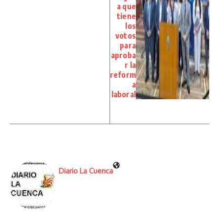
a que
tiene
los
votos
para
aproba
r la
reform
a
laboral
Diario La Cuenca