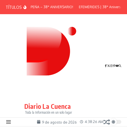
Saltar al contenido
TÍTULOS
¡GRAN PEÑA – 38° ANIVERSARIO!
EFEMÉRIDES | 38° Aniversario d
Diario La Cuenca
Toda la Información en un solo lugar
4:38:26 AM
9 de agosto de 2026