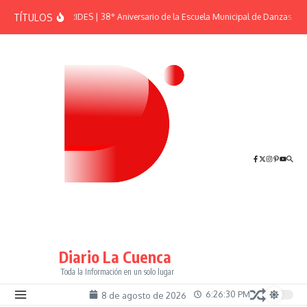
Saltar al contenido
TÍTULOS
EFEMÉRIDES | 38° Aniversario de la Escuela Municipal de Danzas “El 
Diario La Cuenca
Toda la Información en un solo lugar
6:26:30 PM
8 de agosto de 2026