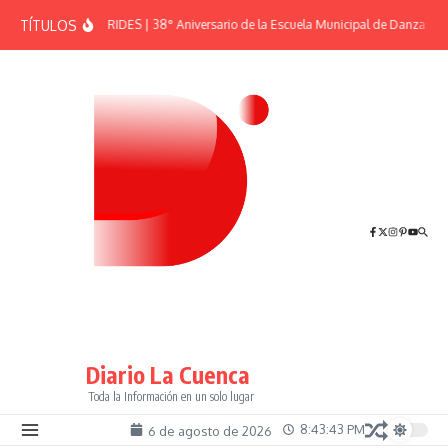
Saltar al contenido
TÍTULOS
EFEMÉRIDES | 38° Aniversario de la Escuela Municipal de Danzas “El
Diario La Cuenca
Toda la Información en un solo lugar
8:43:44 PM
6 de agosto de 2026