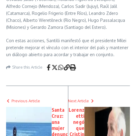
Alfredo Cornejo (Mendoza), Carlos Sadir (Jujuy), Raúl Jalil
(Catamarca), Rogelio Frigerio (Entre Ríos), Leandro Zdero
(Chaco), Alberto Weretilneck (Rio Negro), Hugo Passalacqua
(Misiones) y Gerardo Zamora (Santiago del Estero).
Con estas acciones, Santilli manifestó que el presidente Milei
pretende mejorar el vínculo con el interior del país y mantener
un diálogo abierto para acordar y trabajar en conjunto.
Share this Article
Previous Article
Next Article
Santa
Lorenz
Cruz:
etti
una
negó
mujer
que
denunc
Cristin