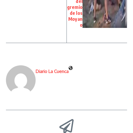
del
gremio
de los
Moyan
o
Diario La Cuenca