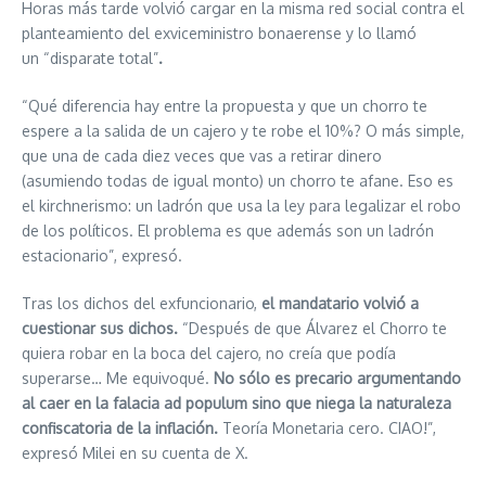
Horas más tarde volvió cargar en la misma red social contra el
planteamiento del exviceministro bonaerense y lo llamó
un “disparate total”
.
“Qué diferencia hay entre la propuesta y que un chorro te
espere a la salida de un cajero y te robe el 10%? O más simple,
que una de cada diez veces que vas a retirar dinero
(asumiendo todas de igual monto) un chorro te afane. Eso es
el kirchnerismo: un ladrón que usa la ley para legalizar el robo
de los políticos. El problema es que además son un ladrón
estacionario”, expresó.
Tras los dichos del exfuncionario,
el mandatario volvió a
cuestionar sus dichos.
“Después de que Álvarez el Chorro te
quiera robar en la boca del cajero, no creía que podía
superarse… Me equivoqué.
No sólo es precario argumentando
al caer en la falacia ad populum sino que niega la naturaleza
confiscatoria de la inflación.
Teoría Monetaria cero. CIAO!”,
expresó Milei en su cuenta de X.