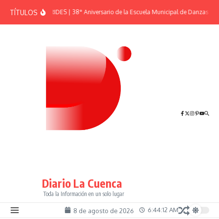
Saltar al contenido
TÍTULOS
EFEMÉRIDES | 38° Aniversario de la Escuela Municipal de Danzas “El 
Diario La Cuenca
Toda la Información en un solo lugar
6:44:12 AM
8 de agosto de 2026