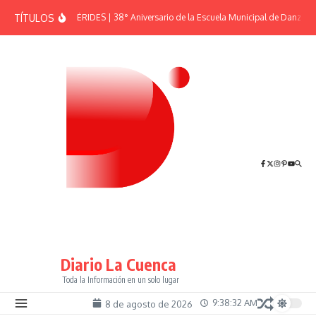
Saltar al contenido
TÍTULOS
EFEMÉRIDES | 38° Aniversario de la Escuela Municipal de Danzas “
Diario La Cuenca
Toda la Información en un solo lugar
9:38:32 AM
8 de agosto de 2026