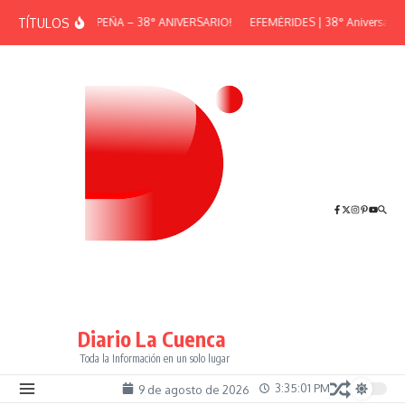
Saltar al contenido
TÍTULOS
¡GRAN PEÑA – 38° ANIVERSARIO!
EFEMÉRIDES | 38° Aniversario d
Diario La Cuenca
Toda la Información en un solo lugar
3:35:01 PM
9 de agosto de 2026