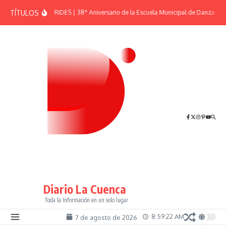
Saltar al contenido
TÍTULOS
EFEMÉRIDES | 38° Aniversario de la Escuela Municipal de Danzas “El
Diario La Cuenca
Toda la Información en un solo lugar
8:59:23 AM
7 de agosto de 2026