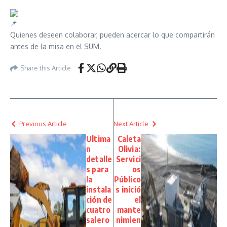
Quienes deseen colaborar, pueden acercar lo que compartirán
antes de la misa en el SUM.
Share this Article
Previous Article
Next Article
Ultima
Caleta
n
Olivia:
detalle
Servici
s para
os
la
Público
instala
s inició
ción de
el
cuatro
mante
salero
nimien