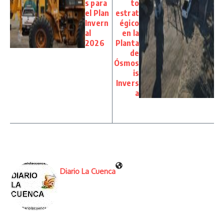
s para
to
el Plan
estrat
Invern
égico
al
en la
2026
Planta
de
Ósmos
is
Invers
a
Diario La Cuenca