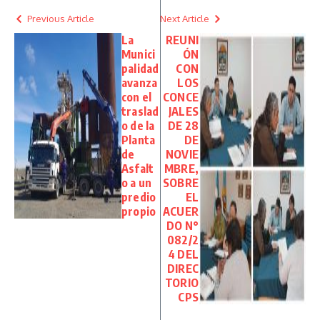
Previous Article
Next Article
La
REUNI
Munici
ÓN
palidad
CON
avanza
LOS
con el
CONCE
traslad
JALES
o de la
DE 28
Planta
DE
de
NOVIE
Asfalt
MBRE,
o a un
SOBRE
predio
EL
propio
ACUER
DO N°
082/2
4 DEL
DIREC
TORIO
CPS