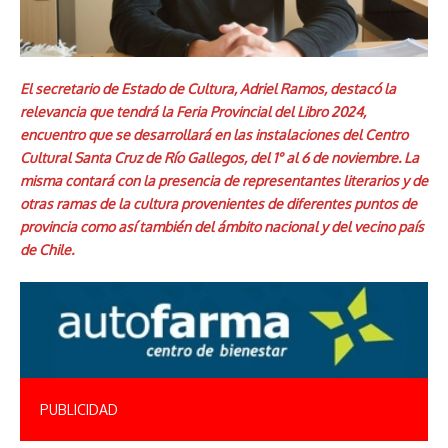
El secretario de Estado de Cultura, Adriel Ramos, destacó la
relevancia que tendrá la Feria Provincial del Libro 2024,
encuentro que se desarrollará en las instalaciones del Centro
Cultural Santa Cruz de Río Gallegos, del 1° al 6 de noviembre. La
misma contará con la presencia de representantes literarios y de
otras ramas de la cultura provenientes de diferentes puntos de
provincia como así también del ámbito nacional y del vecino país
de Chile.
PUBLICIDAD