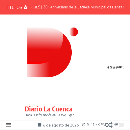
Saltar al contenido
TÍTULOS
EFEMÉRIDES | 38° Aniversario de la Escuela Municipal de Danzas “El
Diario La Cuenca
Toda la Información en un solo lugar
10:17:38 PM
6 de agosto de 2026