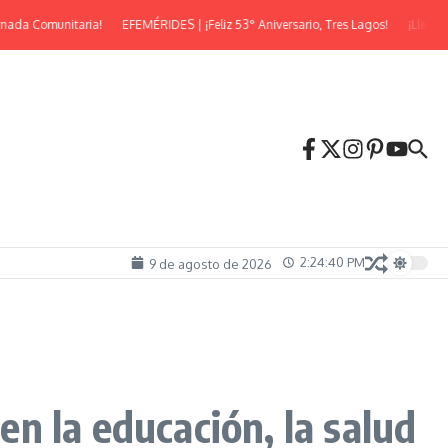
da Comunitaria!
EFEMÉRIDES | ¡Feliz 53° Aniversario, Tres Lagos!
¡Llega la E
2:24:41 PM
9 de agosto de 2026
en la educación, la salud