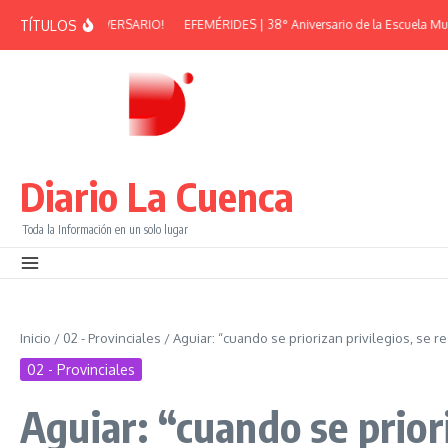
Saltar al contenido
TÍTULOS
EÑA – 38° ANIVERSARIO!
EFEMÉRIDES | 38° Aniversario de la Escuela Munici
Diario La Cuenca
Toda la Información en un solo lugar
Inicio
/
02 - Provinciales
/
Aguiar: “cuando se priorizan privilegios, se re
02 - Provinciales
Aguiar: “cuando se priori