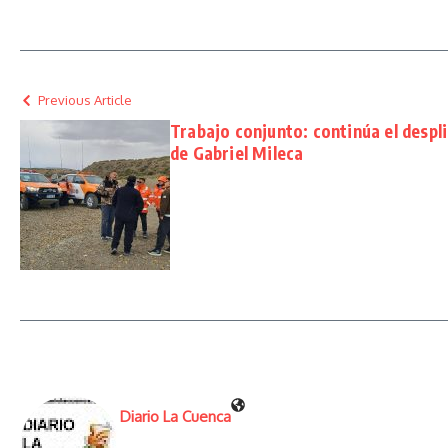
Previous Article
Trabajo conjunto: continúa el despl
de Gabriel Mileca
Diario La Cuenca