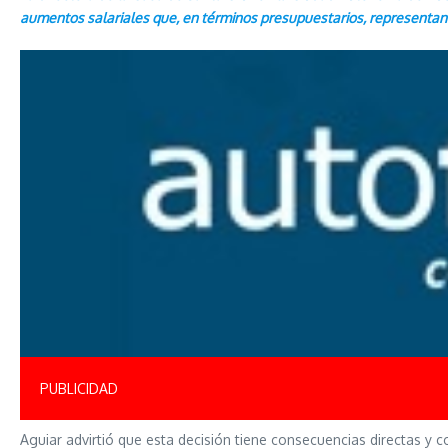
aumentos salariales que, en términos presupuestarios, representan 
PUBLICIDAD
Aguiar advirtió que esta decisión tiene consecuencias directas y 