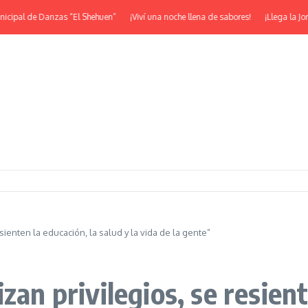
pal de Danzas “El Shehuen”
¡Viví una noche llena de sabores!
¡Llega la Jorna
sienten la educación, la salud y la vida de la gente”
zan privilegios, se resient