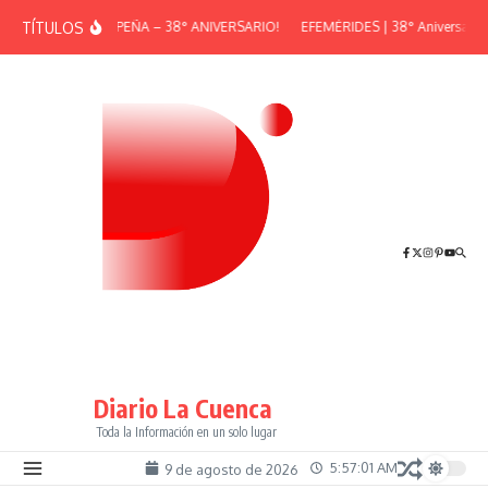
Saltar al contenido
TÍTULOS
¡GRAN PEÑA – 38° ANIVERSARIO!
EFEMÉRIDES | 38° Aniversario d
Diario La Cuenca
Toda la Información en un solo lugar
5:57:01 AM
9 de agosto de 2026