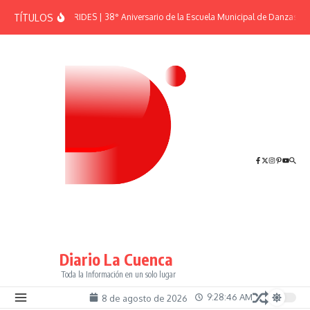
Saltar al contenido
TÍTULOS
EFEMÉRIDES | 38° Aniversario de la Escuela Municipal de Danzas “El
Diario La Cuenca
Toda la Información en un solo lugar
9:28:46 AM
8 de agosto de 2026