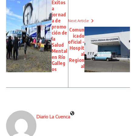
Exitos
a
jornad
a de
Next Article
promo
Comun
ción de
icado
la
oficial –
Salud
Hospit
Mental
al
en Río
Region
Galleg
al
os
Diario La Cuenca