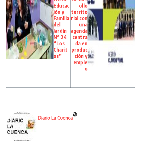
Educac
ollo
ión y
territo
Familia
rial con
del
una
Jardín
agenda
N° 24
centra
“Los
da en
Charit
produc
os”
ción y
emple
o
Diario La Cuenca