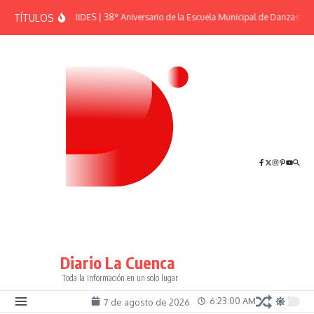
Saltar al contenido
TÍTULOS
EFEMÉRIDES | 38° Aniversario de la Escuela Municipal de Danzas “El
Diario La Cuenca
Toda la Información en un solo lugar
6:23:00 AM
7 de agosto de 2026