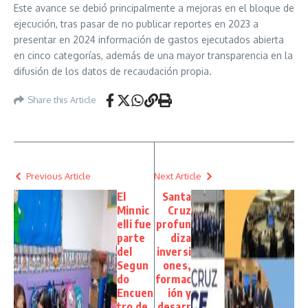
Este avance se debió principalmente a mejoras en el bloque de
ejecución, tras pasar de no publicar reportes en 2023 a
presentar en 2024 información de gastos ejecutados abierta
en cinco categorías, además de una mayor transparencia en la
difusión de los datos de recaudación propia.
Share this Article
Previous Article
Next Article
El
Santa
Minnic
Cruz
elli fue
profun
parte
diza
del
inversi
Segun
ones,
do
formac
Encuen
ión y
tro de
desarr