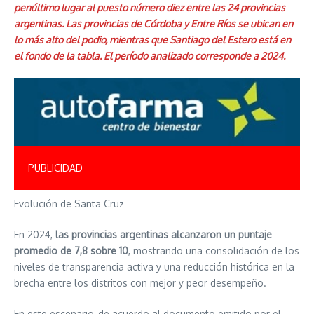
penúltimo lugar al puesto número diez entre las 24 provincias
argentinas. Las provincias de Córdoba y Entre Ríos se ubican en
lo más alto del podio, mientras que Santiago del Estero está en
el fondo de la tabla. El período analizado corresponde a 2024.
PUBLICIDAD
Evolución de Santa Cruz
En 2024,
las provincias argentinas alcanzaron un puntaje
promedio de 7,8 sobre 10
, mostrando una consolidación de los
niveles de transparencia activa y una reducción histórica en la
brecha entre los distritos con mejor y peor desempeño.
En este escenario, de acuerdo al documento emitido por el