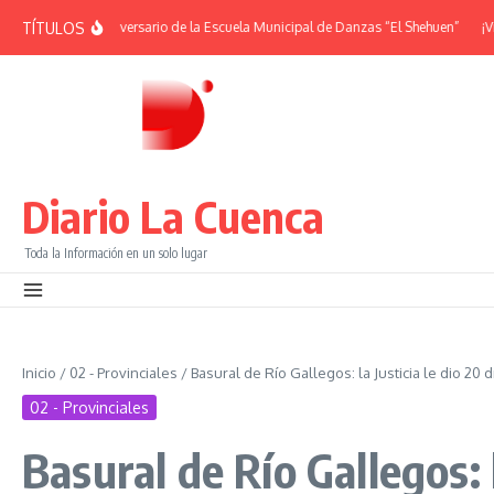
Saltar al contenido
TÍTULOS
 38° Aniversario de la Escuela Municipal de Danzas “El Shehuen”
¡Viví una no
Diario La Cuenca
Toda la Información en un solo lugar
Inicio
/
02 - Provinciales
/
Basural de Río Gallegos: la Justicia le dio 20
02 - Provinciales
Basural de Río Gallegos: l