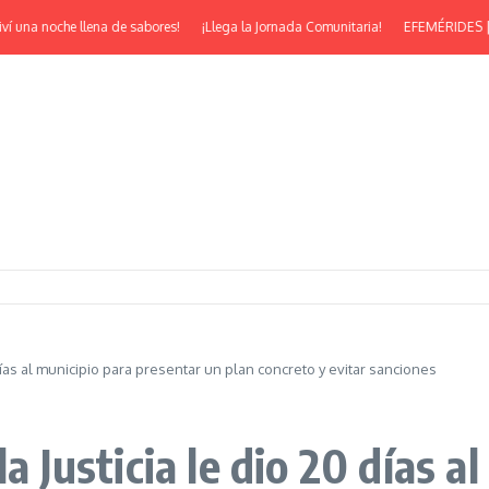
che llena de sabores!
¡Llega la Jornada Comunitaria!
EFEMÉRIDES | ¡Feliz 53° 
 días al municipio para presentar un plan concreto y evitar sanciones
a Justicia le dio 20 días a