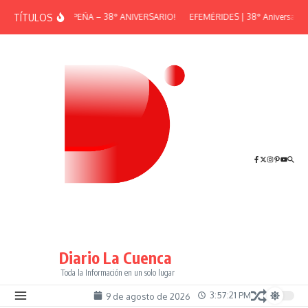
Saltar al contenido
TÍTULOS
¡GRAN PEÑA – 38° ANIVERSARIO!
EFEMÉRIDES | 38° Aniversario d
Diario La Cuenca
Toda la Información en un solo lugar
3:57:21 PM
9 de agosto de 2026