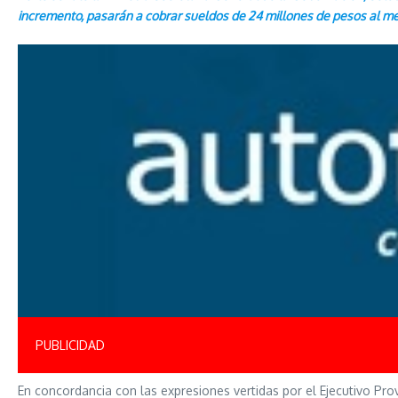
incremento, pasarán a cobrar sueldos de 24 millones de pesos al me
PUBLICIDAD
En concordancia con las expresiones vertidas por el Ejecutivo Prov