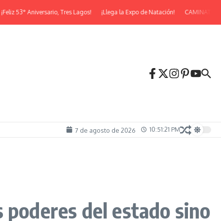
 53° Aniversario, Tres Lagos!
¡Llega la Expo de Natación!
CAMINATA NOC
10:51:22 PM
7 de agosto de 2026
 poderes del estado sino