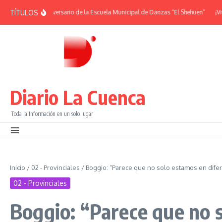
Saltar al contenido
TÍTULOS
DES | 38° Aniversario de la Escuela Municipal de Danzas “El Shehuen”
¡Viví u
Diario La Cuenca
Toda la Información en un solo lugar
Inicio
/
02 - Provinciales
/
Boggio: “Parece que no solo estamos en dife
02 - Provinciales
Boggio: “Parece que no 