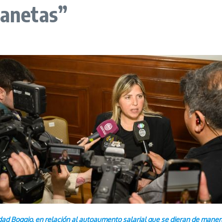
lanetas”
dad Boggio, en relación al autoaumento salarial que se dieran de manera 