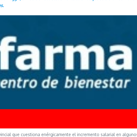
s.
incial que cuestiona enérgicamente el incremento salarial en algunos 