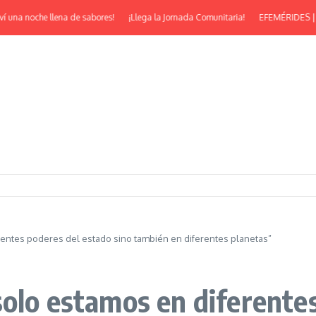
na noche llena de sabores!
¡Llega la Jornada Comunitaria!
EFEMÉRIDES | ¡Feliz
rentes poderes del estado sino también en diferentes planetas”
solo estamos en diferentes