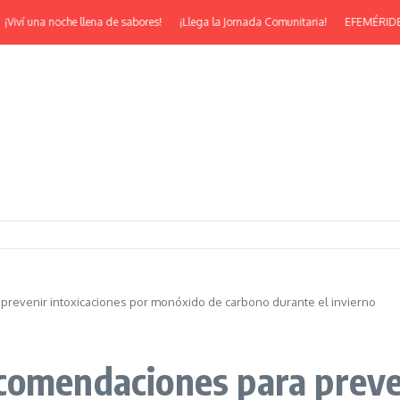
í una noche llena de sabores!
¡Llega la Jornada Comunitaria!
EFEMÉRIDES | ¡Fe
revenir intoxicaciones por monóxido de carbono durante el invierno
comendaciones para preven