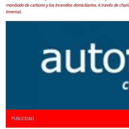
monóxido de carbono y los incendios domiciliarios. A través de charl
invernal.
PUBLICIDAD