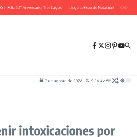
liz 53° Aniversario, Tres Lagos!
¡Llega la Expo de Natación!
CAMINATA N
4:46:27 AM
7 de agosto de 2026
ir intoxicaciones por