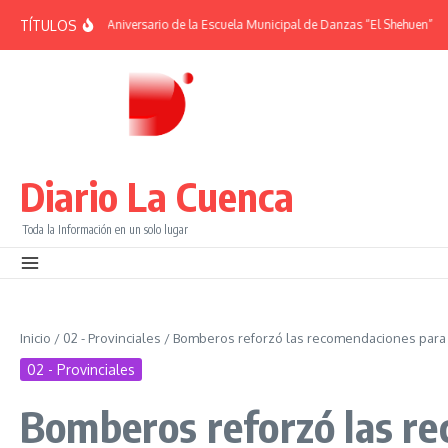
Saltar al contenido
TÍTULOS
RIDES | 38° Aniversario de la Escuela Municipal de Danzas “El Shehuen”
¡Viv
Diario La Cuenca
Toda la Información en un solo lugar
Inicio
/
02 - Provinciales
/
Bomberos reforzó las recomendaciones para p
02 - Provinciales
Bomberos reforzó las re