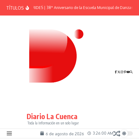
Saltar al contenido
TÍTULOS
EFEMÉRIDES | 38° Aniversario de la Escuela Municipal de Danzas “El
Diario La Cuenca
Toda la Información en un solo lugar
3:26:00 AM
6 de agosto de 2026