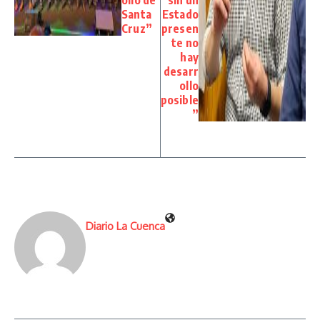
Santa
Estado
Cruz”
presen
te no
hay
desarr
ollo
posible
”
Diario La Cuenca