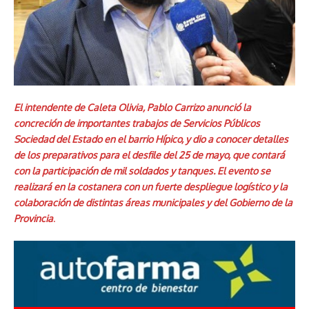
El intendente de Caleta Olivia, Pablo Carrizo anunció la
concreción de importantes trabajos de Servicios Públicos
Sociedad del Estado en el barrio Hípico, y dio a conocer detalles
de los preparativos para el desfile del 25 de mayo, que contará
con la participación de mil soldados y tanques. El evento se
realizará en la costanera con un fuerte despliegue logístico y la
colaboración de distintas áreas municipales y del Gobierno de la
Provincia
.