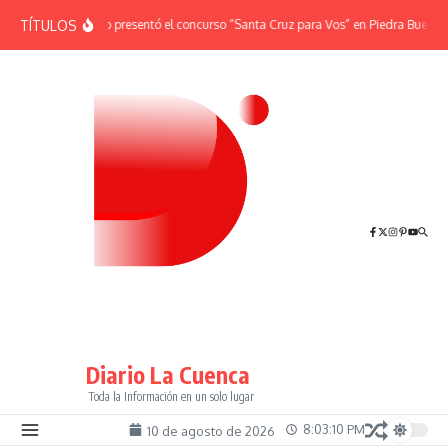
Saltar al contenido
TÍTULOS
Turismo presentó el concurso “Santa Cruz para Vos” en Piedra Buena
Diario La Cuenca
Toda la Información en un solo lugar
8:03:10 PM
10 de agosto de 2026