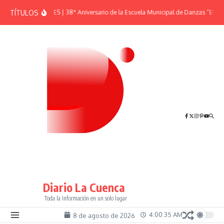
Saltar al contenido
TÍTULOS
EFEMÉRIDES | 38° Aniversario de la Escuela Municipal de Danzas “El Sh
Diario La Cuenca
Toda la Información en un solo lugar
4:00:36 AM
8 de agosto de 2026