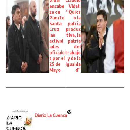
Vidal
Claudio
encabe
Vidal:
za en
“Quier
Puerto
o la
Santa
patria
Cruz
produc
las
tiva, la
activid
patria
ades
del
oficiale
trabajo
s por el
y de la
25 de
igualda
Mayo
d”
Diario La Cuenca