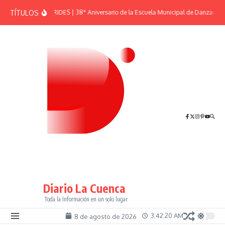
Saltar al contenido
TÍTULOS
EFEMÉRIDES | 38° Aniversario de la Escuela Municipal de Danzas “El
Diario La Cuenca
Toda la Información en un solo lugar
3:42:20 AM
8 de agosto de 2026