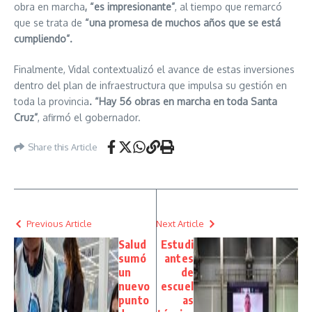
obra en marcha
, “es impresionante”
, al tiempo que remarcó
que se trata de
“una promesa de muchos años que se está
cumpliendo”.
Finalmente, Vidal contextualizó el avance de estas inversiones
dentro del plan de infraestructura que impulsa su gestión en
toda la provincia
. “Hay 56 obras en marcha en toda Santa
Cruz”
, afirmó el gobernador.
Share this Article
Previous Article
Next Article
Salud
Estudi
sumó
antes
un
de
nuevo
escuel
punto
as