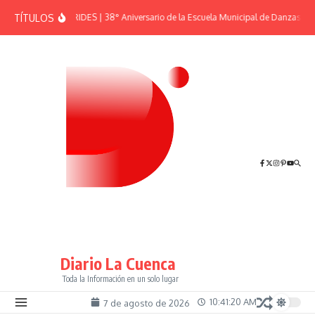
Saltar al contenido
TÍTULOS
EFEMÉRIDES | 38° Aniversario de la Escuela Municipal de Danzas “El 
Diario La Cuenca
Toda la Información en un solo lugar
10:41:20 AM
7 de agosto de 2026