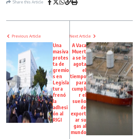
Share this Article
Previous Article
Next Article
Una
A Vaca
masiva
Muert
protes
a se le
ta de
agota
gremio
el
s en
tiempo
Legisla
para
tura
cumpli
frenó
r el
la
sueño
adhesi
de
ón al
export
RIGI
ar su
gas al
mundo