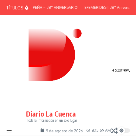
Saltar al contenido
TÍTULOS
¡GRAN PEÑA – 38° ANIVERSARIO!
EFEMÉRIDES | 38° Aniversario d
Diario La Cuenca
Toda la Información en un solo lugar
8:15:59 AM
9 de agosto de 2026