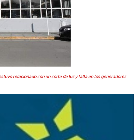
 estuvo relacionado con un corte de luz y falla en los generadores