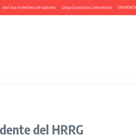
ví una noche llena de sabores!
¡Llega la Jornada Comunitaria!
EFEMÉRIDES | ¡F
idente del HRRG