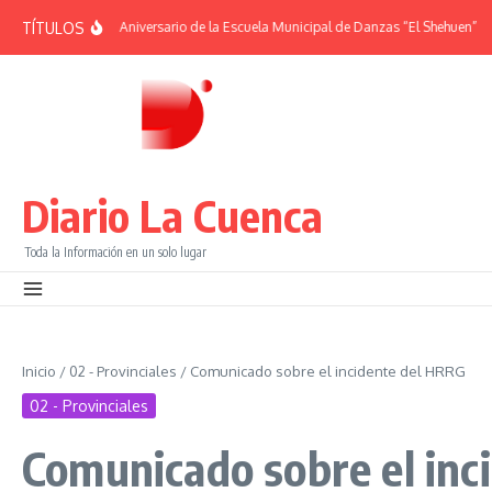
Saltar al contenido
TÍTULOS
ÉRIDES | 38° Aniversario de la Escuela Municipal de Danzas “El Shehuen”
¡Vi
Diario La Cuenca
Toda la Información en un solo lugar
Inicio
/
02 - Provinciales
/
Comunicado sobre el incidente del HRRG
02 - Provinciales
Comunicado sobre el inc