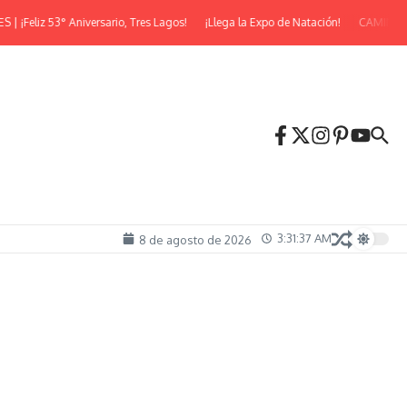
eliz 53° Aniversario, Tres Lagos!
¡Llega la Expo de Natación!
CAMINATA N
3:31:37 AM
8 de agosto de 2026